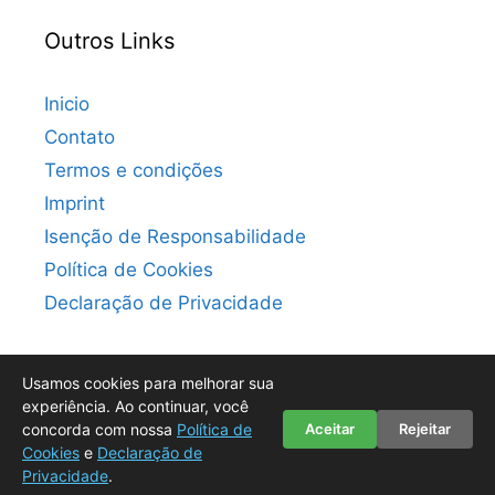
Outros Links
Inicio
Contato
Termos e condições
Imprint
Isenção de Responsabilidade
Política de Cookies
Declaração de Privacidade
Usamos cookies para melhorar sua
experiência. Ao continuar, você
concorda com nossa
Política de
Aceitar
Rejeitar
© 2026 Convite Digital Grátis: Milhares de Modelos para
Cookies
e
Declaração de
Baixar para Sua Festa
• Built with
GeneratePress
Privacidade
.