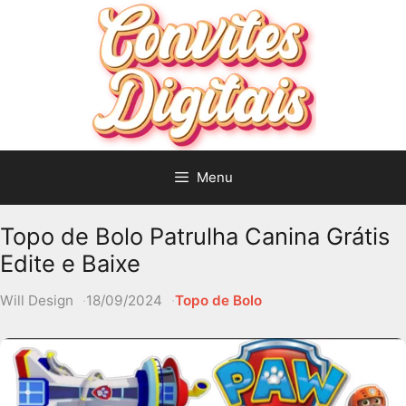
Pular
para
o
conteúdo
Menu
Topo de Bolo Patrulha Canina Grátis
Edite e Baixe
Will Design
18/09/2024
Topo de Bolo