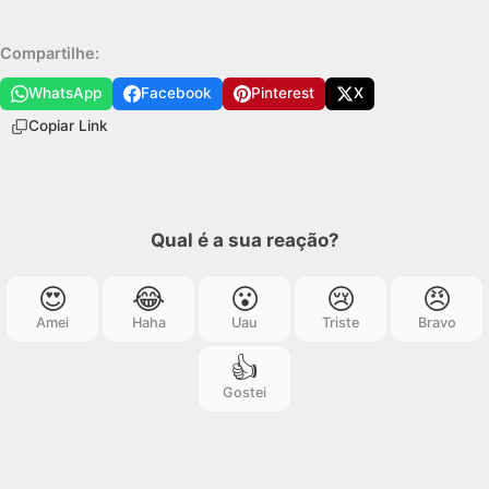
Compartilhe:
WhatsApp
Facebook
Pinterest
X
Copiar Link
Qual é a sua reação?
😍
😂
😮
😢
😠
Amei
Haha
Uau
Triste
Bravo
👍
Gostei