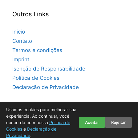
Outros Links
Inicio
Contato
Termos e condições
Imprint
Isenção de Responsabilidade
Política de Cookies
Declaração de Privacidade
Usamos cookies para melhorar sua
experiência. Ao continuar, você
concorda com nossa
Política de
Aceitar
Rejeitar
© 2026 Convite Digital Grátis: Milhares de Modelos para
Cookies
e
Declaração de
Baixar para Sua Festa
• Built with
GeneratePress
Privacidade
.