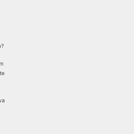
o?
om
te
va