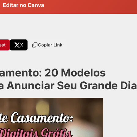
Editar no Canva
est
X
Copiar Link
samento: 20 Modelos
ra Anunciar Seu Grande Dia