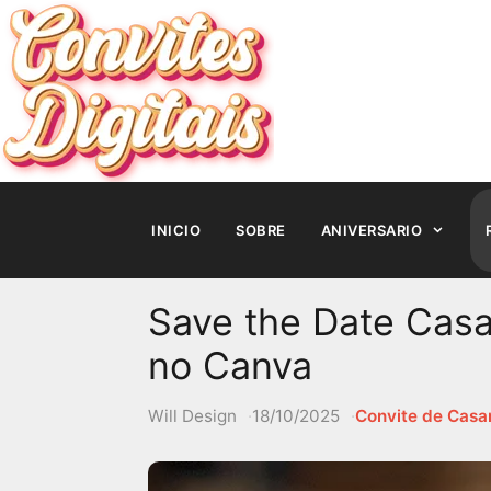
Pular
para
o
conteúdo
INICIO
SOBRE
ANIVERSARIO
Save the Date Casa
no Canva
Will Design
18/10/2025
Convite de Cas