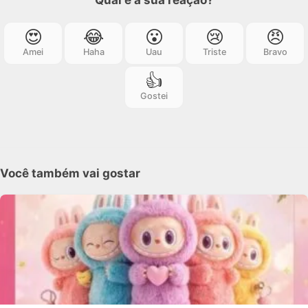
Qual é a sua reação?
😍
😂
😮
😢
😠
Amei
Haha
Uau
Triste
Bravo
👍
Gostei
Você também vai gostar