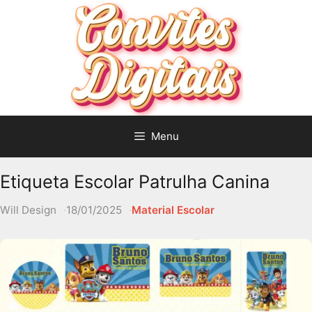
Pular
para
o
conteúdo
Menu
Etiqueta Escolar Patrulha Canina
Will Design
18/01/2025
Material Escolar