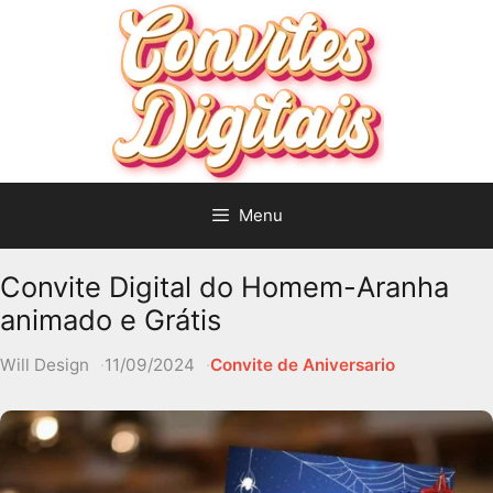
Pular
para
o
conteúdo
Menu
Convite Digital do Homem-Aranha
animado e Grátis
Will Design
11/09/2024
Convite de Aniversario