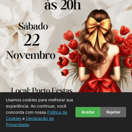
Usamos cookies para melhorar sua
experiência. Ao continuar, você
concorda com nossa
Política de
Aceitar
Rejeitar
Uma combinação de cores poderosa e apaixonante.
Cookies
e
Declaração de
Privacidade
.
Este modelo com fundo branco, flores vermelhas