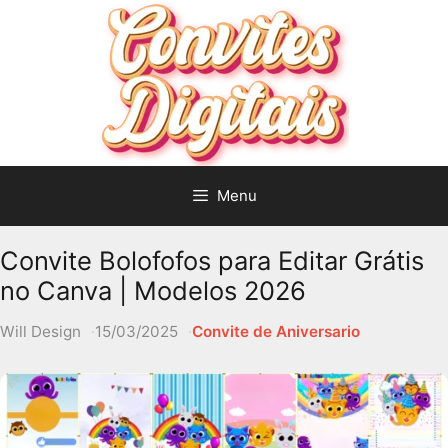
Pular
para
o
conteúdo
Menu
Convite Bolofofos para Editar Grátis
no Canva | Modelos 2026
Will Design
15/03/2025
Convite de Aniversario