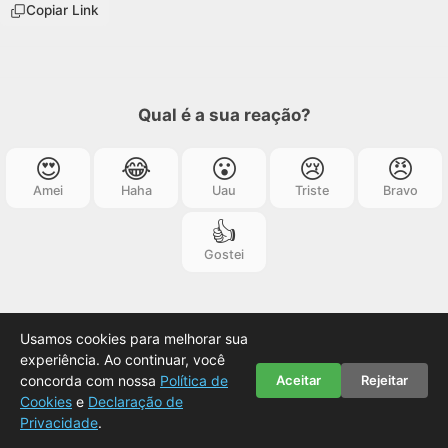
Copiar Link
Qual é a sua reação?
😍
😂
😮
😢
😠
Amei
Haha
Uau
Triste
Bravo
👍
Gostei
Usamos cookies para melhorar sua
experiência. Ao continuar, você
Você também vai gostar
concorda com nossa
Política de
Aceitar
Rejeitar
Cookies
e
Declaração de
Privacidade
.