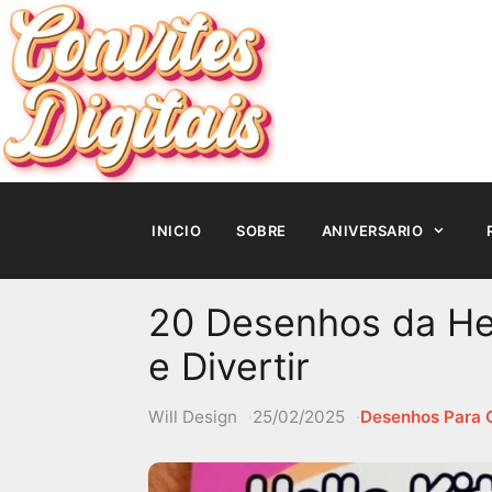
Pular
para
o
conteúdo
INICIO
SOBRE
ANIVERSARIO
20 Desenhos da Hell
e Divertir
Will Design
25/02/2025
Desenhos Para C