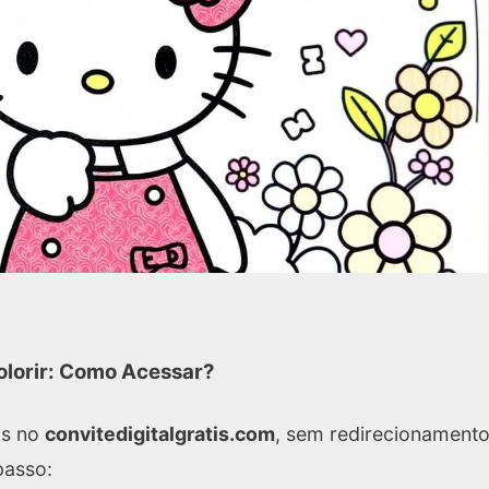
olorir: Como Acessar?
os no
convitedigitalgratis.com
, sem redirecionament
passo: