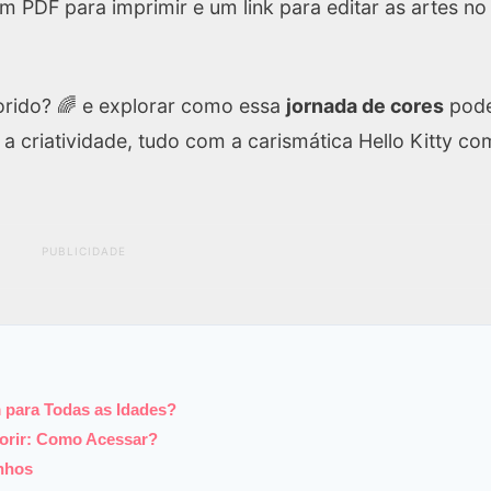
m PDF para imprimir e um link para editar as artes no
orido? 🌈 e explorar como essa
jornada de cores
pod
r a criatividade, tudo com a carismática Hello Kitty c
PUBLICIDADE
m para Todas as Idades?
lorir: Como Acessar?
enhos