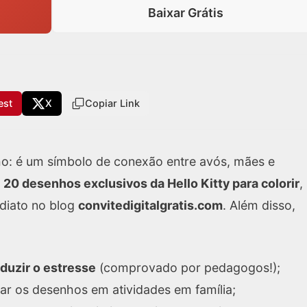
Baixar Grátis
est
X
Copiar Link
nho: é um símbolo de conexão entre avós, mães e
a
20 desenhos exclusivos da Hello Kitty para colorir
,
diato no blog
convitedigitalgratis.com
. Além disso,
duzir o estresse
(comprovado por pedagogos!);
ar os desenhos em atividades em família;