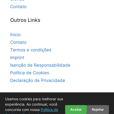
Contato
Outros Links
Inicio
Contato
Termos e condições
Imprint
Isenção de Responsabilidade
Política de Cookies
Declaração de Privacidade
Usamos cookies para melhorar sua
experiência. Ao continuar, você
concorda com nossa
Política de
Aceitar
Rejeitar
© 2026 Convite Digital Grátis: Milhares de Modelos para